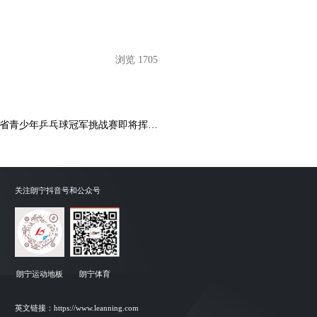
浏览 1705
湖南省青少年乒乓球冠军挑战赛即将挥拍
开战
关注朗宁抖音号和公众号
朗宁运动地板
朗宁体育
英文链接：
https://www.leanning.com